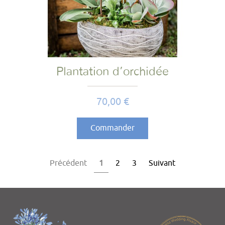
Plantation d’orchidée
Prix
70,00 €
Commander
Précédent
1
2
3
Suivant