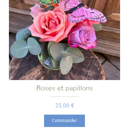
Roses et papillons
Prix
25,00 €
Commander