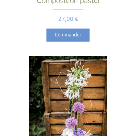
Composition pastel
Prix
27,00 €
Commander