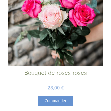
Bouquet de roses roses
Prix
28,00 €
Commander