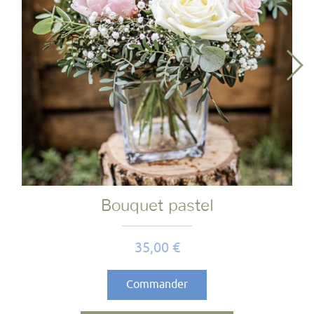
Bouquet pastel
Prix
35,00 €
Commander