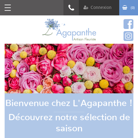
Connexion
(0)
03 88 83 40 02
Bienvenue chez L'Agapanthe !
Découvrez notre sélection de
saison